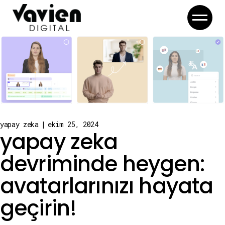
Skip
to
the
content
yapay zeka
ekim 25, 2024
yapay zeka
devriminde heygen:
avatarlarınızı hayata
geçirin!